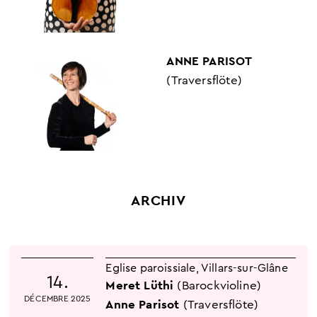
ANNE PARISOT
(Traversflöte)
ARCHIV
Eglise paroissiale
,
Villars-sur-Glâne
14.
Meret Lüthi
(Barockvioline)
DÉCEMBRE 2025
Anne Parisot
(Traversflöte)