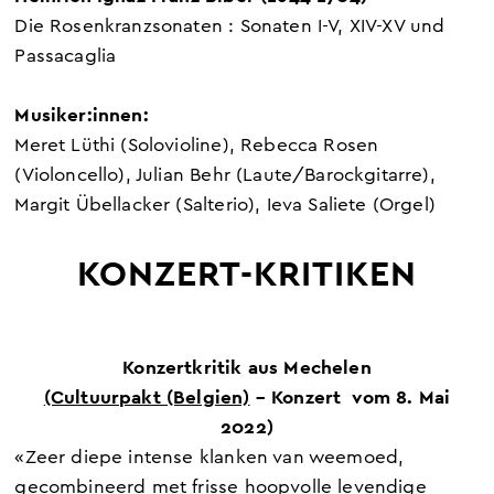
Die Rosenkranzsonaten : Sonaten I-V, XIV-XV und
Passacaglia
Musiker:innen:
Meret Lüthi (Solovioline), Rebecca Rosen
(Violoncello), Julian Behr (Laute/Barockgitarre),
Margit Übellacker (Salterio), Ieva Saliete (Orgel)
KONZERT-KRITIKEN
Konzertkritik aus Mechelen
(Cultuurpakt (Belgien)
– Konzert vom 8. Mai
2022)
«Zeer diepe intense klanken van weemoed,
gecombineerd met frisse hoopvolle levendige