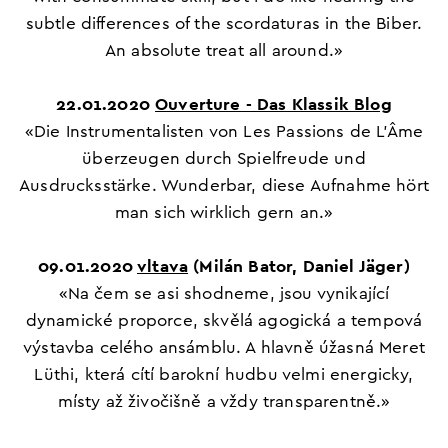
subtle differences of the
scordaturas
in the Biber.
An absolute treat all around.
»
22.01.2020
Ouverture - Das Klassik Blog
«Die Instrumentalisten von Les Passions de L’Âme
überzeugen durch Spielfreude und
Ausdrucksstärke. Wunderbar, diese Aufnahme hört
man sich wirklich gern an.»
09.01.2020
vltava
(Milán Bator, Daniel Jäger)
«Na čem se asi shodneme, jsou vynikající
dynamické proporce, skvělá agogická a tempová
výstavba celého ansámblu. A hlavně úžasná Meret
Lüthi, která cítí barokní hudbu velmi energicky,
místy až živočišně a vždy transparentně.»