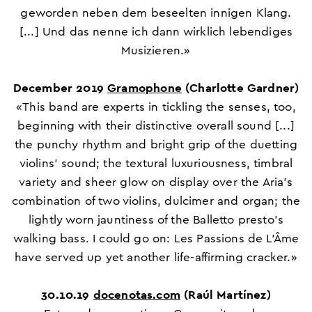
geworden neben dem beseelten innigen Klang.
[...] Und das nenne ich dann wirklich lebendiges
Musizieren.»
December 2019
Gramophone
(Charlotte Gardner)
«This band are experts in tickling the senses, too,
beginning with their distinctive overall sound [...]
the punchy rhythm and bright grip of the duetting
violins’ sound; the textural luxuriousness, timbral
variety and sheer glow on display over the Aria’s
combination of two violins, dulcimer and organ; the
lightly worn jauntiness of the Balletto presto’s
walking bass. I could go on: Les Passions de L’Âme
have served up yet another life-affirming cracker.»
30.10.19
docenotas.com
(Raúl Martínez)