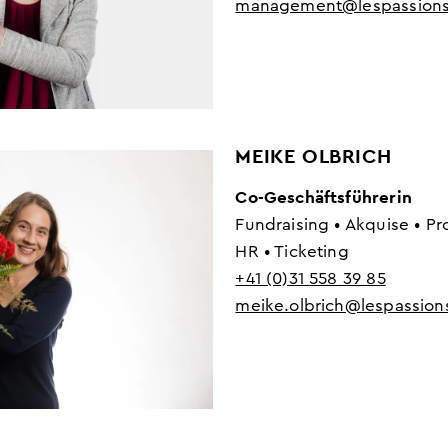
management@lespassions
MEIKE OLBRICH
Co-Geschäftsführerin
Fundraising • Akquise • P
HR • Ticketing
+41 (0)31 558 39 85
meike.olbrich@lespassion