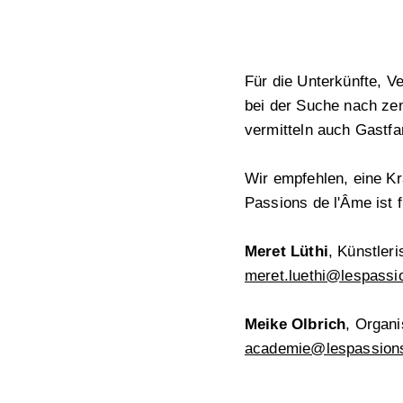
Für die Unterkünfte, V
bei der Suche nach ze
vermitteln auch Gastfam
Wir empfehlen, eine K
Passions de l'Âme ist f
Meret Lüthi
, Künstler
meret.luethi@lespassi
Meike Olbrich
, Organ
academie@lespassion