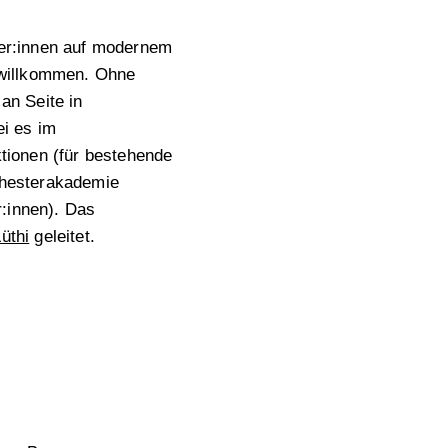
er:innen auf modernem
 willkommen. Ohne
an Seite in
ei es im
tionen (für bestehende
chesterakademie
r:innen). Das
üthi
geleitet.