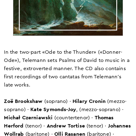
In the two-part «Ode to the Thunder» («Donner-
Ode»), Telemann sets Psalms of David to music in a
festive, extroverted manner. The CD also contains
first recordings of two cantatas from Telemann's
late works.
Zoë Brookshaw
Hilary Cronin
(soprano) ·
(mezzo-
Kate Symonds-Joy
soprano) ·
, (mezzo-soprano) ·
Michał Czerniawski
Thomas
(countertenor) ·
Herford
Andrew Tortise
Johannes
(tenor) ·
(tenor) ·
Wollrab
Olli Rasanen
(baritone) ·
(baritone) ·