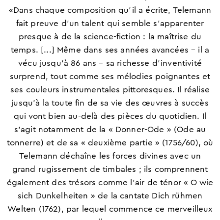
«Dans chaque composition qu’il a écrite, Telemann
fait preuve d’un talent qui semble s’apparenter
presque à de la science-fiction : la maîtrise du
temps. [...] Même dans ses années avancées – il a
vécu jusqu’à 86 ans – sa richesse d’inventivité
surprend, tout comme ses mélodies poignantes et
ses couleurs instrumentales pittoresques. Il réalise
jusqu’à la toute fin de sa vie des œuvres à succès
qui vont bien au-delà des pièces du quotidien. Il
s'agit notamment de la « Donner-Ode » (Ode au
tonnerre) et de sa « deuxième partie » (1756/60), où
Telemann déchaîne les forces divines avec un
grand rugissement de timbales ; ils comprennent
également des trésors comme l'air de ténor « O wie
sich Dunkelheiten » de la cantate Dich rühmen
Welten (1762), par lequel commence ce merveilleux